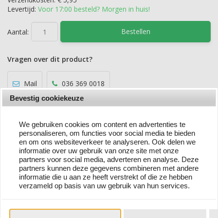
Levertijd:
Voor 17:00 besteld? Morgen in huis!
Bestellen
Aantal:
Vragen over dit product?
Mail
036 369 0018
Bevestig cookiekeuze
We gebruiken cookies om content en advertenties te
personaliseren, om functies voor social media te bieden
Omschrijving
en om ons websiteverkeer te analyseren. Ook delen we
informatie over uw gebruik van onze site met onze
partners voor social media, adverteren en analyse. Deze
Pinguin & vrienden maken zich op voor een lange reis op
partners kunnen deze gegevens combineren met andere
deze motoriekvaardige trainingsboot. Reddingsgordels zijn
informatie die u aan ze heeft verstrekt of die ze hebben
aan de zijkant gemonteerd en kunnen heen en weer
verzameld op basis van uw gebruik van hun services.
worden bewogen. De zeilmast heeft houten ringen van
verschillende groottes en een viltzeil. De pinguïn en
zeehond zijn inbegrepen. De houten stukken zijn
gemakkelijk vast te houden en oefenen de motoriek van