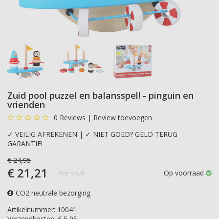
Zuid pool puzzel en balansspel! - pinguin en
vrienden
0 Reviews
|
Review toevoegen
✓ VEILIG AFREKENEN | ✓ NIET GOED? GELD TERUG
GARANTIE!
€
24,95
€
21,21
Per stuk
Op voorraad
CO2 neutrale bezorging
Artikelnummer: 10041
Verzendkosten: € 5,95